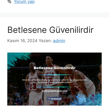
Yorum yap
Betlesene Güvenilirdir
Kasım 16, 2024
Yazarı:
admin