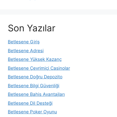
Son Yazılar
Betlesene Giriş
Betlesene Adresi
Betlesene Yüksek Kazanç
Betlesene Çevrimiçi Casinolar
Betlesene Doğru Depozito
Betlesene Bilgi Güvenliği
Betlesene Bahis Avantajları
Betlesene Dil Desteği
Betlesene Poker Oyunu