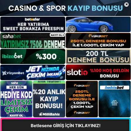
×
Betlesene GİRİŞ İÇİN TIKLAYINIZ!