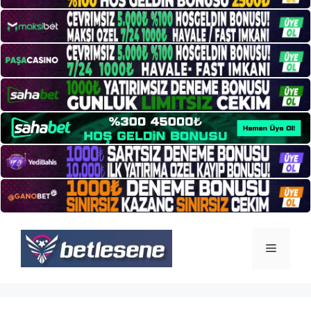
İçeriğe
atla
Menü