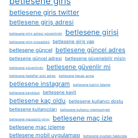
betlesene giris
betlesene giris twitter
betlesene giriş adresi
betlesene girişi
betlesene giriş adresi güvenilirdir
betlesene giriş yap
betlesene giriş prosedürü
betlesene güncel adres
betlesene güncel
betlesene güncel adresi
betlesene güvenebilir misin
betlesene güvenlir mi
betlesene güvenilirdir
betlesene hedefler eski adres
betlesene hesap açma
betlesene instagram
betlesene katılın ödeme
betlesene kayit
betlesene kaydolun
betlesene kaç oldu
betlesene kullanıcı dostu
betlesene kullanıcıları
betlesene kullanıcı memnuniyeti
betlesene maç izle
betlesene masaüstü girişi
betlesene maç izleme
betlesene mobil uygulaması
betlesene oyunları hakkında