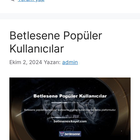
Betlesene Popüler
Kullanıcılar
Ekim 2, 2024
Yazarı:
admin