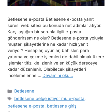
Betlesene e-posta Betlesene e-posta yanıt
süresi web sitesi bu konuda net adımlar atıyor.
Karşılaştığım bir sorunla ilgili e-posta
gönderirsem ne olur? Betlesene e-posta yoluyla
müşteri şikayetlerine ne kadar hızlı yanıt
veriyor? Hesaplar, oyunlar, bahisler, para
yatırma ve çekme işlemleri de dahil olmak üzere
işlemler titizlikle izlenir ve en küçük dereceye
kadar düzenlenir. Olabilecek şikayetleri
incelemelerine …
Devamını oku…
Kategoriler
Betlesene
Etiketler
betlesene belge i̇stiyor mu e-posta
,
betlesene e-posta
,
betlesene girişi