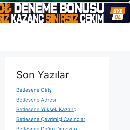
Son Yazılar
Betlesene Giriş
Betlesene Adresi
Betlesene Yüksek Kazanç
Betlesene Çevrimiçi Casinolar
Betlesene Doğru Depozito