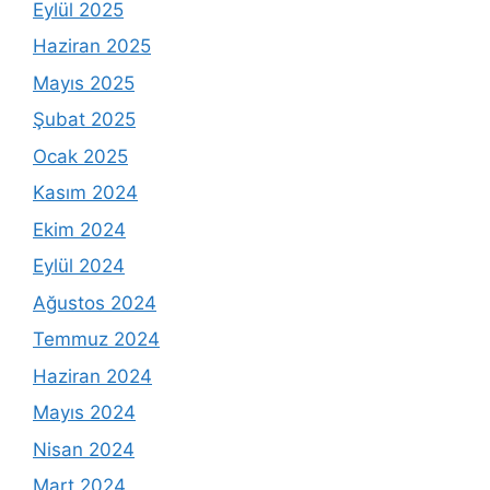
Eylül 2025
Haziran 2025
Mayıs 2025
Şubat 2025
Ocak 2025
Kasım 2024
Ekim 2024
Eylül 2024
Ağustos 2024
Temmuz 2024
Haziran 2024
Mayıs 2024
Nisan 2024
Mart 2024