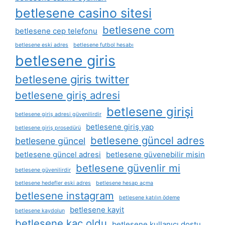
betlesene casino sitesi
betlesene com
betlesene cep telefonu
betlesene eski adres
betlesene futbol hesabı
betlesene giris
betlesene giris twitter
betlesene giriş adresi
betlesene girişi
betlesene giriş adresi güvenilirdir
betlesene giriş yap
betlesene giriş prosedürü
betlesene güncel adres
betlesene güncel
betlesene güncel adresi
betlesene güvenebilir misin
betlesene güvenlir mi
betlesene güvenilirdir
betlesene hedefler eski adres
betlesene hesap açma
betlesene instagram
betlesene katılın ödeme
betlesene kayit
betlesene kaydolun
betlesene kaç oldu
betlesene kullanıcı dostu