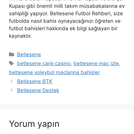
Kupası gibi önemli milli takım müsabakalarına ev
sahipliği yapıyor. Betlesene Futbol Rehberi, size
futbolda nasıl bahis oynayacağınızı öğreten ve
futbol bahisleri hakkında ek bilgi sağlayan bir
kaynaktır.
Kategoriler
Betlesene
Etiketler
betlesene canlı casino
,
betlesene maç izle
,
betlesene voleybol maçlarına bahisler
Betlesene BTK
Betlesene Destek
Yorum yapın