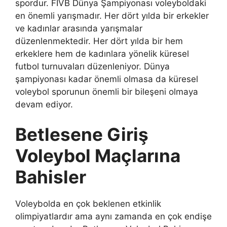
spordur. FIVB Dünya Şampiyonası voleyboldaki
en önemli yarışmadır. Her dört yılda bir erkekler
ve kadınlar arasında yarışmalar
düzenlenmektedir. Her dört yılda bir hem
erkeklere hem de kadınlara yönelik küresel
futbol turnuvaları düzenleniyor. Dünya
şampiyonası kadar önemli olmasa da küresel
voleybol sporunun önemli bir bileşeni olmaya
devam ediyor.
Betlesene Giriş
Voleybol Maçlarına
Bahisler
Voleybolda en çok beklenen etkinlik
olimpiyatlardır ama aynı zamanda en çok endişe