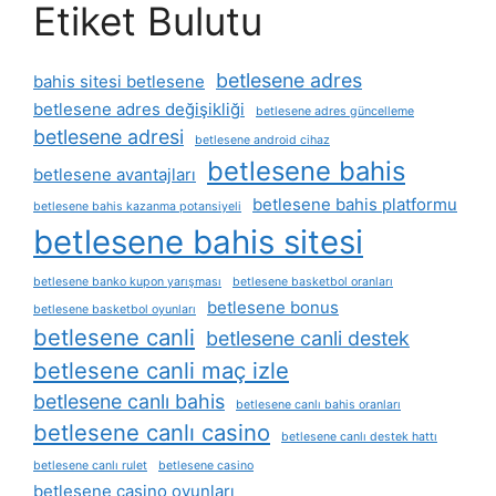
Etiket Bulutu
betlesene adres
bahis sitesi betlesene
betlesene adres değişikliği
betlesene adres güncelleme
betlesene adresi
betlesene android cihaz
betlesene bahis
betlesene avantajları
betlesene bahis platformu
betlesene bahis kazanma potansiyeli
betlesene bahis sitesi
betlesene banko kupon yarışması
betlesene basketbol oranları
betlesene bonus
betlesene basketbol oyunları
betlesene canli
betlesene canli destek
betlesene canli maç izle
betlesene canlı bahis
betlesene canlı bahis oranları
betlesene canlı casino
betlesene canlı destek hattı
betlesene canlı rulet
betlesene casino
betlesene casino oyunları