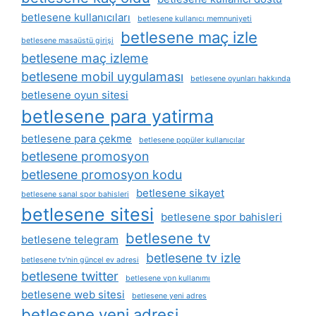
betlesene kullanıcıları
betlesene kullanıcı memnuniyeti
betlesene maç izle
betlesene masaüstü girişi
betlesene maç izleme
betlesene mobil uygulaması
betlesene oyunları hakkında
betlesene oyun sitesi
betlesene para yatirma
betlesene para çekme
betlesene popüler kullanıcılar
betlesene promosyon
betlesene promosyon kodu
betlesene sikayet
betlesene sanal spor bahisleri
betlesene sitesi
betlesene spor bahisleri
betlesene tv
betlesene telegram
betlesene tv izle
betlesene tv'nin güncel ev adresi
betlesene twitter
betlesene vpn kullanımı
betlesene web sitesi
betlesene yeni adres
betlesene yeni adresi