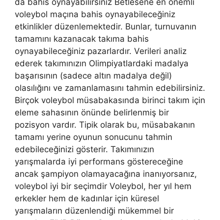
da bahis oynayabilirsiniz Betlesene en önemli
voleybol maçına bahis oynayabileceğiniz
etkinlikler düzenlemektedir. Bunlar, turnuvanın
tamamını kazanacak takıma bahis
oynayabileceğiniz pazarlardır. Verileri analiz
ederek takımınızın Olimpiyatlardaki madalya
başarısının (sadece altın madalya değil)
olasılığını ve zamanlamasını tahmin edebilirsiniz.
Birçok voleybol müsabakasında birinci takım için
eleme sahasının önünde belirlenmiş bir
pozisyon vardır. Tipik olarak bu, müsabakanın
tamamı yerine oyunun sonucunu tahmin
edebileceğinizi gösterir. Takımınızın
yarışmalarda iyi performans göstereceğine
ancak şampiyon olamayacağına inanıyorsanız,
voleybol iyi bir seçimdir Voleybol, her yıl hem
erkekler hem de kadınlar için küresel
yarışmaların düzenlendiği mükemmel bir