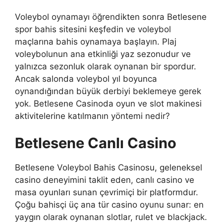
Voleybol oynamayı öğrendikten sonra Betlesene
spor bahis sitesini keşfedin ve voleybol
maçlarına bahis oynamaya başlayın. Plaj
voleybolunun ana etkinliği yaz sezonudur ve
yalnızca sezonluk olarak oynanan bir spordur.
Ancak salonda voleybol yıl boyunca
oynandığından büyük derbiyi beklemeye gerek
yok. Betlesene Casinoda oyun ve slot makinesi
aktivitelerine katılmanın yöntemi nedir?
Betlesene Canlı Casino
Betlesene Voleybol Bahis Casinosu, geleneksel
casino deneyimini taklit eden, canlı casino ve
masa oyunları sunan çevrimiçi bir platformdur.
Çoğu bahisçi üç ana tür casino oyunu sunar: en
yaygın olarak oynanan slotlar, rulet ve blackjack.