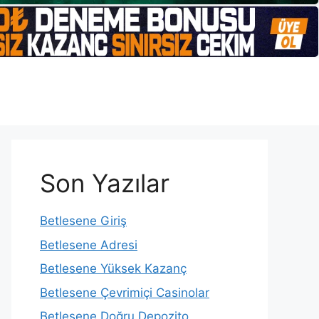
Son Yazılar
Betlesene Giriş
Betlesene Adresi
Betlesene Yüksek Kazanç
Betlesene Çevrimiçi Casinolar
Betlesene Doğru Depozito