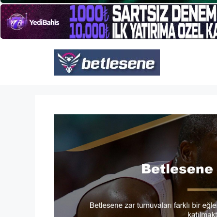
İçeriğe
atla