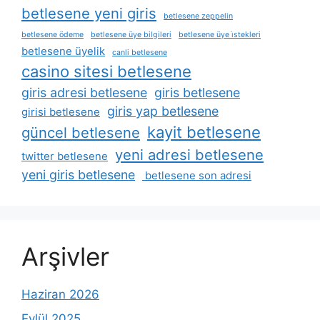
betlesene yeni giris
betlesene zeppelin
betlesene ödeme
betlesene üye bilgileri
betlesene üye i̇stekleri
betlesene üyelik
canli betlesene
casino sitesi betlesene
giris adresi betlesene
giris betlesene
giris yap betlesene
girisi betlesene
kayit betlesene
güncel betlesene
yeni adresi betlesene
twitter betlesene
yeni giris betlesene
betlesene son adresi
Arşivler
Haziran 2026
Eylül 2025