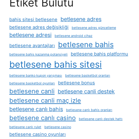
Etiket Bulutu
betlesene adres
bahis sitesi betlesene
betlesene adres değişikliği
betlesene adres güncelleme
betlesene adresi
betlesene android cihaz
betlesene bahis
betlesene avantajları
betlesene bahis platformu
betlesene bahis kazanma potansiyeli
betlesene bahis sitesi
betlesene banko kupon yarışması
betlesene basketbol oranları
betlesene bonus
betlesene basketbol oyunları
betlesene canli
betlesene canli destek
betlesene canli maç izle
betlesene canlı bahis
betlesene canlı bahis oranları
betlesene canlı casino
betlesene canlı destek hattı
betlesene canlı rulet
betlesene casino
betlesene casino oyunları