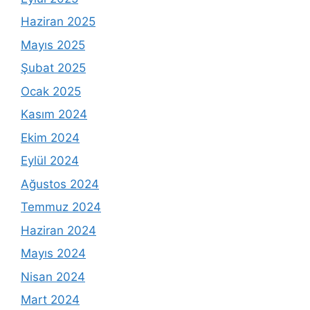
Haziran 2025
Mayıs 2025
Şubat 2025
Ocak 2025
Kasım 2024
Ekim 2024
Eylül 2024
Ağustos 2024
Temmuz 2024
Haziran 2024
Mayıs 2024
Nisan 2024
Mart 2024