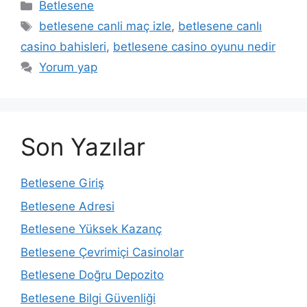
Kategoriler
Betlesene
Etiketler
betlesene canli maç izle
,
betlesene canlı
casino bahisleri
,
betlesene casino oyunu nedir
Yorum yap
Son Yazılar
Betlesene Giriş
Betlesene Adresi
Betlesene Yüksek Kazanç
Betlesene Çevrimiçi Casinolar
Betlesene Doğru Depozito
Betlesene Bilgi Güvenliği