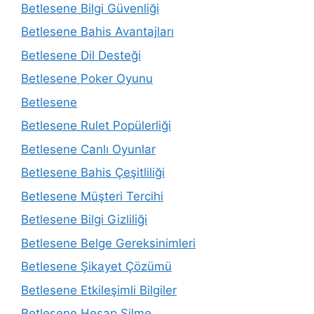
Betlesene Bilgi Güvenliği
Betlesene Bahis Avantajları
Betlesene Dil Desteği
Betlesene Poker Oyunu
Betlesene
Betlesene Rulet Popülerliği
Betlesene Canlı Oyunlar
Betlesene Bahis Çeşitliliği
Betlesene Müşteri Tercihi
Betlesene Bilgi Gizliliği
Betlesene Belge Gereksinimleri
Betlesene Şikayet Çözümü
Betlesene Etkileşimli Bilgiler
Betlesene Hesap Silme