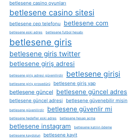
betlesene casino oyunları
betlesene casino sitesi
betlesene com
betlesene cep telefonu
betlesene eski adres
betlesene futbol hesabı
betlesene giris
betlesene giris twitter
betlesene giriş adresi
betlesene girişi
betlesene giriş adresi güvenilirdir
betlesene giriş yap
betlesene giriş prosedürü
betlesene güncel adres
betlesene güncel
betlesene güncel adresi
betlesene güvenebilir misin
betlesene güvenlir mi
betlesene güvenilirdir
betlesene hedefler eski adres
betlesene hesap açma
betlesene instagram
betlesene katılın ödeme
betlesene kayit
betlesene kaydolun