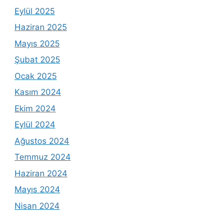
Eylül 2025
Haziran 2025
Mayıs 2025
Şubat 2025
Ocak 2025
Kasım 2024
Ekim 2024
Eylül 2024
Ağustos 2024
Temmuz 2024
Haziran 2024
Mayıs 2024
Nisan 2024