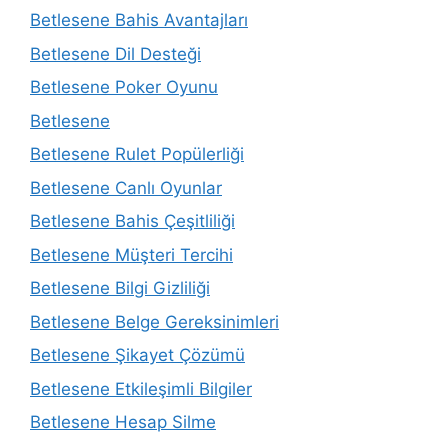
Betlesene Bahis Avantajları
Betlesene Dil Desteği
Betlesene Poker Oyunu
Betlesene
Betlesene Rulet Popülerliği
Betlesene Canlı Oyunlar
Betlesene Bahis Çeşitliliği
Betlesene Müşteri Tercihi
Betlesene Bilgi Gizliliği
Betlesene Belge Gereksinimleri
Betlesene Şikayet Çözümü
Betlesene Etkileşimli Bilgiler
Betlesene Hesap Silme