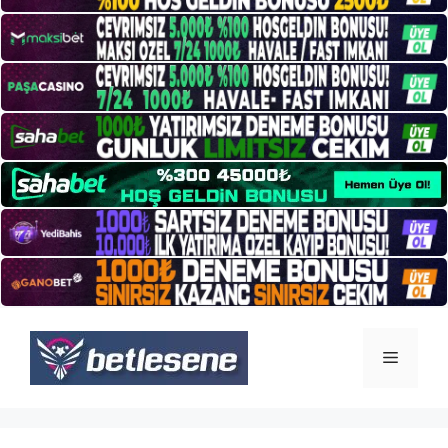
İçeriğe
atla
Menü