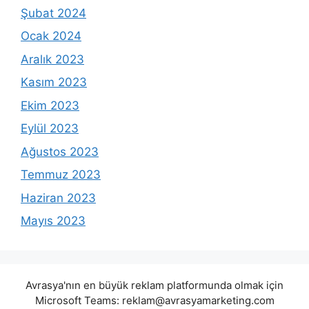
Şubat 2024
Ocak 2024
Aralık 2023
Kasım 2023
Ekim 2023
Eylül 2023
Ağustos 2023
Temmuz 2023
Haziran 2023
Mayıs 2023
Avrasya'nın en büyük reklam platformunda olmak için
Microsoft Teams:
reklam@avrasyamarketing.com