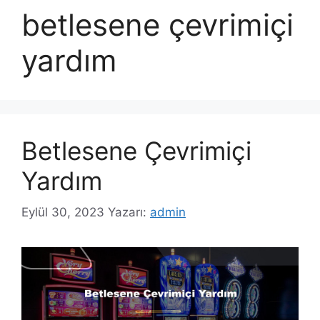
betlesene çevrimiçi
yardım
Betlesene Çevrimiçi
Yardım
Eylül 30, 2023
Yazarı:
admin