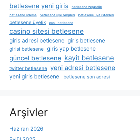
betlesene yeni giris
betlesene zeppelin
betlesene ödeme
betlesene üye bilgileri
betlesene üye i̇stekleri
betlesene üyelik
canli betlesene
casino sitesi betlesene
giris adresi betlesene
giris betlesene
giris yap betlesene
girisi betlesene
kayit betlesene
güncel betlesene
yeni adresi betlesene
twitter betlesene
yeni giris betlesene
betlesene son adresi
Arşivler
Haziran 2026
Eylül 2025