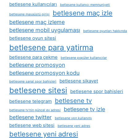
betlesene kullanıcıları
betlesene kullanıcı memnuniyeti
betlesene maç izle
betlesene masaüstü girişi
betlesene maç izleme
betlesene mobil uygulaması
betlesene oyunları hakkında
betlesene oyun sitesi
betlesene para yatirma
betlesene para çekme
betlesene popüler kullanıcılar
betlesene promosyon
betlesene promosyon kodu
betlesene sikayet
betlesene sanal spor bahisleri
betlesene sitesi
betlesene spor bahisleri
betlesene tv
betlesene telegram
betlesene tv izle
betlesene tv'nin güncel ev adresi
betlesene twitter
betlesene vpn kullanımı
betlesene web sitesi
betlesene yeni adres
betlesene yeni adresi