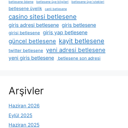
betlesene ödeme
betlesene üye bilgileri
betlesene üye i̇stekleri
betlesene üyelik
canli betlesene
casino sitesi betlesene
giris adresi betlesene
giris betlesene
giris yap betlesene
girisi betlesene
kayit betlesene
güncel betlesene
yeni adresi betlesene
twitter betlesene
yeni giris betlesene
betlesene son adresi
Arşivler
Haziran 2026
Eylül 2025
Haziran 2025