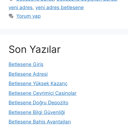
yeni adres
,
yeni adres betlesene
Yorum yap
Son Yazılar
Betlesene Giriş
Betlesene Adresi
Betlesene Yüksek Kazanç
Betlesene Çevrimiçi Casinolar
Betlesene Doğru Depozito
Betlesene Bilgi Güvenliği
Betlesene Bahis Avantajları