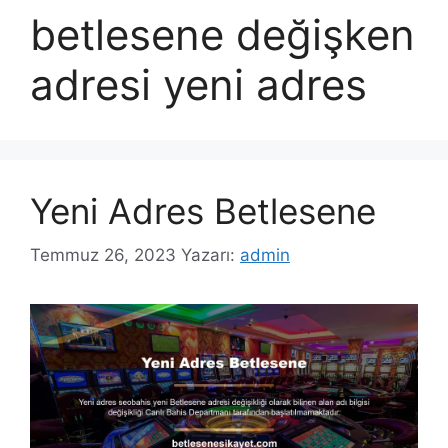
betlesene değişken
adresi yeni adres
Yeni Adres Betlesene
Temmuz 26, 2023
Yazarı:
admin