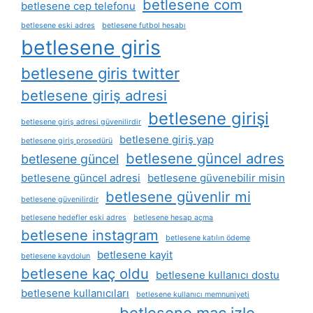
betlesene com
betlesene cep telefonu
betlesene eski adres
betlesene futbol hesabı
betlesene giris
betlesene giris twitter
betlesene giriş adresi
betlesene girişi
betlesene giriş adresi güvenilirdir
betlesene giriş yap
betlesene giriş prosedürü
betlesene güncel adres
betlesene güncel
betlesene güncel adresi
betlesene güvenebilir misin
betlesene güvenlir mi
betlesene güvenilirdir
betlesene hedefler eski adres
betlesene hesap açma
betlesene instagram
betlesene katılın ödeme
betlesene kayit
betlesene kaydolun
betlesene kaç oldu
betlesene kullanıcı dostu
betlesene kullanıcıları
betlesene kullanıcı memnuniyeti