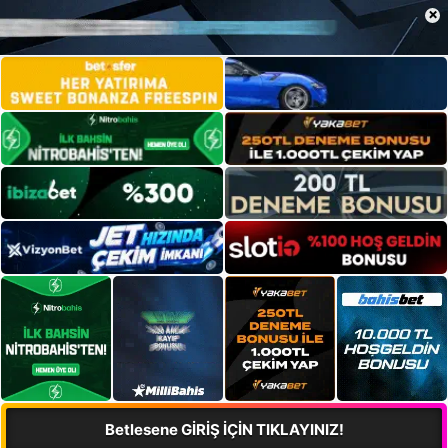
×
Betlesene GİRİŞ İÇİN TIKLAYINIZ!