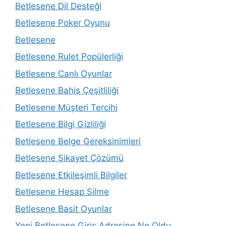
Betlesene Dil Desteği
Betlesene Poker Oyunu
Betlesene
Betlesene Rulet Popülerliği
Betlesene Canlı Oyunlar
Betlesene Bahis Çeşitliliği
Betlesene Müşteri Tercihi
Betlesene Bilgi Gizliliği
Betlesene Belge Gereksinimleri
Betlesene Şikayet Çözümü
Betlesene Etkileşimli Bilgiler
Betlesene Hesap Silme
Betlesene Basit Oyunlar
Yeni Betlesene Giriş Adresine Ne Oldu