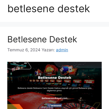
betlesene destek
Betlesene Destek
Temmuz 6, 2024
Yazarı:
admin