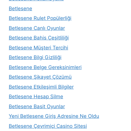
Betlesene
Betlesene Rulet Popülerliği
Betlesene Canlı Oyunlar
Betlesene Bahis Çeşitliliği
Betlesene Müşteri Tercihi
Betlesene Bilgi Gizliliği
Betlesene Belge Gereksinimleri
Betlesene Şikayet Çözümü
Betlesene Etkileşimli Bilgiler
Betlesene Hesap Silme
Betlesene Basit Oyunlar
Yeni Betlesene Giriş Adresine Ne Oldu
Betlesene Çevrimiçi Casino Sitesi