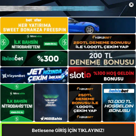
×
Betlesene GİRİŞ İÇİN TIKLAYINIZ!