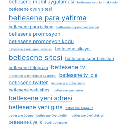
betlesene mobil uygulaması
betlesene oyunları hakkında
betlesene oyun sitesi
betlesene para yatirma
betlesene para çekme
betlesene popüler kullanıcılar
betlesene promosyon
betlesene promosyon kodu
betlesene sikayet
betlesene sanal spor bahisleri
betlesene sitesi
betlesene spor bahisleri
betlesene tv
betlesene telegram
betlesene tv izle
betlesene tv'nin güncel ev adresi
betlesene twitter
betlesene vpn kullanımı
betlesene web sitesi
betlesene yeni adres
betlesene yeni adresi
betlesene yeni giris
betlesene zeppelin
betlesene ödeme
betlesene üye bilgileri
betlesene üye i̇stekleri
betlesene üyelik
canli betlesene