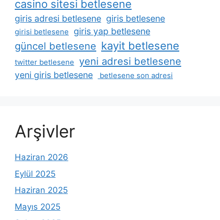
casino sitesi betlesene
giris adresi betlesene
giris betlesene
giris yap betlesene
girisi betlesene
kayit betlesene
güncel betlesene
yeni adresi betlesene
twitter betlesene
yeni giris betlesene
betlesene son adresi
Arşivler
Haziran 2026
Eylül 2025
Haziran 2025
Mayıs 2025