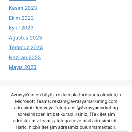
Kasım 2023
Ekim 2023
Eylül 2023
Ağustos 2023
Temmuz 2023
Haziran 2023
Mayıs 2023
Avrasya'nın en büyük reklam platformunda olmak için
Microsoft Teams:
reklam@avrasyamarketing.com
adresimizden veya Telegram: @Avrasyamarketing
adresimizden irtibat kurabilirsiniz. (Tek iletişim
adreslerimiz teams / telegram ve mail adresimizdir.
Harici hiçbir iletişim adresimiz bulunmamaktadır.