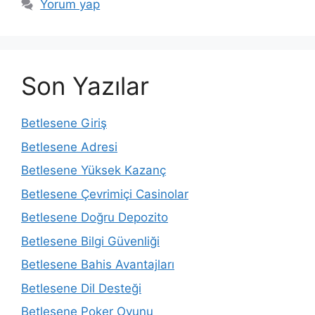
Yorum yap
Son Yazılar
Betlesene Giriş
Betlesene Adresi
Betlesene Yüksek Kazanç
Betlesene Çevrimiçi Casinolar
Betlesene Doğru Depozito
Betlesene Bilgi Güvenliği
Betlesene Bahis Avantajları
Betlesene Dil Desteği
Betlesene Poker Oyunu