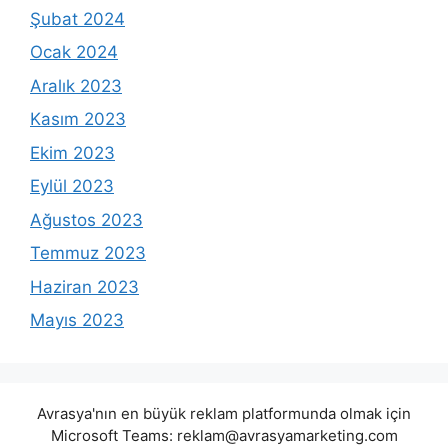
Şubat 2024
Ocak 2024
Aralık 2023
Kasım 2023
Ekim 2023
Eylül 2023
Ağustos 2023
Temmuz 2023
Haziran 2023
Mayıs 2023
Avrasya'nın en büyük reklam platformunda olmak için
Microsoft Teams:
reklam@avrasyamarketing.com