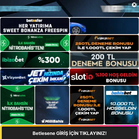
×
Betlesene GİRİŞ İÇİN TIKLAYINIZ!