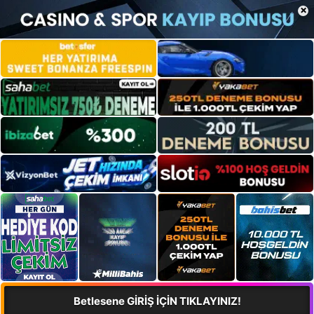
×
Betlesene GİRİŞ İÇİN TIKLAYINIZ!