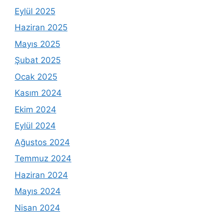
Eylül 2025
Haziran 2025
Mayıs 2025
Şubat 2025
Ocak 2025
Kasım 2024
Ekim 2024
Eylül 2024
Ağustos 2024
Temmuz 2024
Haziran 2024
Mayıs 2024
Nisan 2024