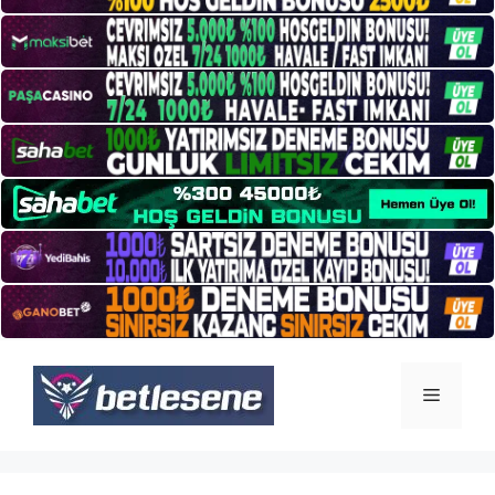
İçeriğe
atla
Menü