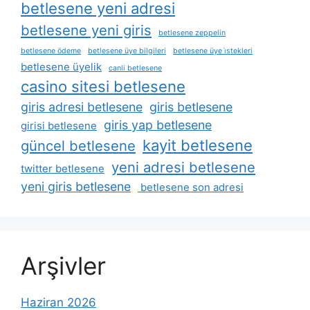
betlesene yeni adresi
betlesene yeni giris
betlesene zeppelin
betlesene ödeme
betlesene üye bilgileri
betlesene üye i̇stekleri
betlesene üyelik
canli betlesene
casino sitesi betlesene
giris adresi betlesene
giris betlesene
giris yap betlesene
girisi betlesene
kayit betlesene
güncel betlesene
yeni adresi betlesene
twitter betlesene
yeni giris betlesene
betlesene son adresi
Arşivler
Haziran 2026