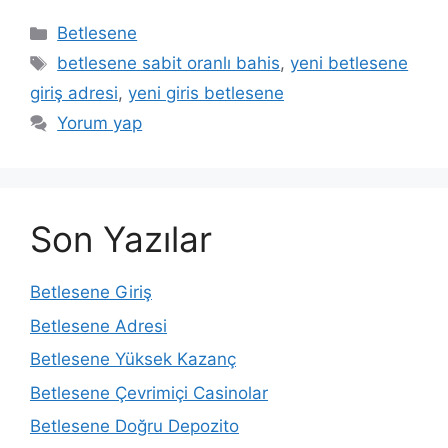
Kategoriler
Betlesene
Etiketler
betlesene sabit oranlı bahis
,
yeni betlesene
giriş adresi
,
yeni giris betlesene
Yorum yap
Son Yazılar
Betlesene Giriş
Betlesene Adresi
Betlesene Yüksek Kazanç
Betlesene Çevrimiçi Casinolar
Betlesene Doğru Depozito