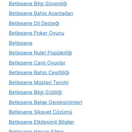
Betlesene Bilgi Güvenliği
Betlesene Bahis Avantajları
Betlesene Dil Desteği
Betlesene Poker Oyunu
Betlesene
Betlesene Rulet Popülerliği
Betlesene Canlı Oyunlar
Betlesene Bahis Çeşitliliği
Betlesene Müşteri Tercihi
Betlesene Bilgi Gizliliği
Betlesene Belge Gereksinimleri
Betlesene Şikayet Çözümü
Betlesene Etkileşimli Bilgiler
Betlesene Hesap Silme